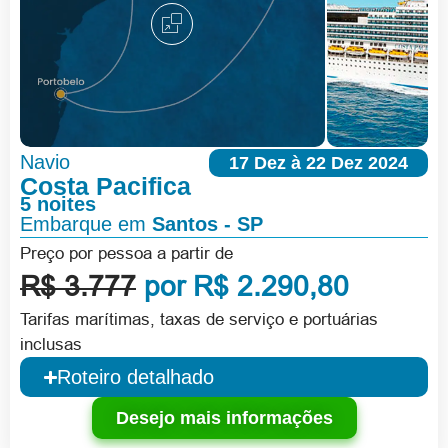
Navio
17 Dez à 22 Dez 2024
Costa Pacifica
5 noites
Embarque em
Santos - SP
Preço por pessoa a partir de
R$ 3.777
por R$ 2.290,80
Tarifas marítimas, taxas de serviço e portuárias
inclusas
Roteiro detalhado
Desejo mais informações