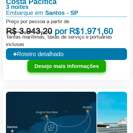
Costa Pacifica
3 noites
Embarque em
Santos - SP
Preço por pessoa a partir de
R$ 3.943,20
por R$1.971,60
Tarifas marítimas, taxas de serviço e portuárias
inclusas
Roteiro detalhado
Desejo mais informações