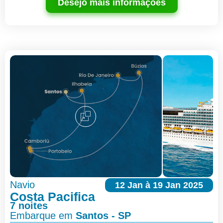
Desejo mais informações
Navio
12 Jan à 19 Jan 2025
Costa Pacifica
7 noites
Embarque em
Santos - SP