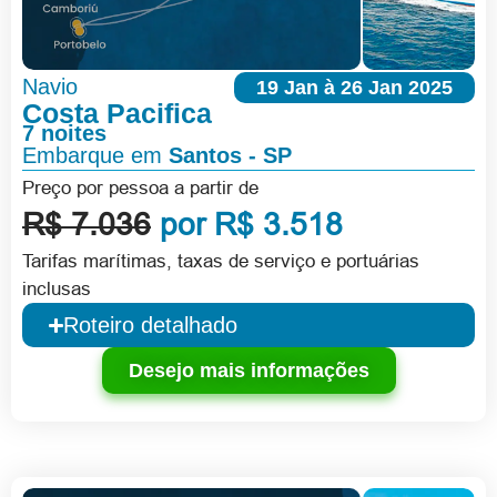
Navio
19 Jan à 26 Jan 2025
Costa Pacifica
7 noites
Embarque em
Santos - SP
Preço por pessoa a partir de
R$ 7.036
por R$ 3.518
Tarifas marítimas, taxas de serviço e portuárias
inclusas
Roteiro detalhado
Desejo mais informações