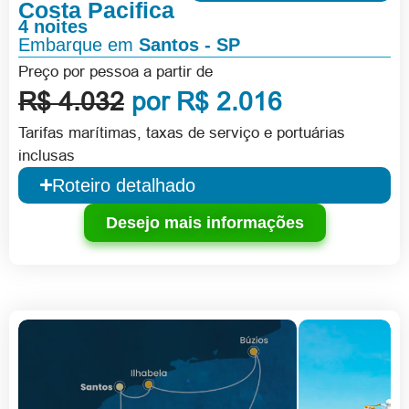
Costa Pacifica
4 noites
Embarque em
Santos - SP
Preço por pessoa a partir de
R$ 4.032
por R$ 2.016
Tarifas marítimas, taxas de serviço e portuárias
inclusas
Roteiro detalhado
Desejo mais informações