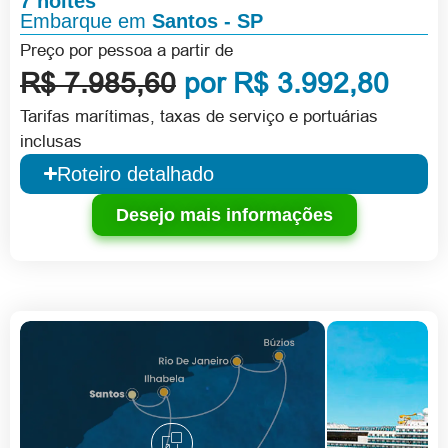
7 noites
Embarque em
Santos - SP
Preço por pessoa a partir de
R$ 7.985,60
por R$ 3.992,80
Tarifas marítimas, taxas de serviço e portuárias
inclusas
Roteiro detalhado
Desejo mais informações