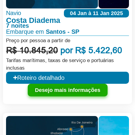
Navio
04 Jan à 11 Jan 2025
Costa Diadema
7 noites
Embarque em
Santos - SP
Preço por pessoa a partir de
R$ 10.845,20
por R$ 5.422,60
Tarifas marítimas, taxas de serviço e portuárias
inclusas
Roteiro detalhado
Desejo mais informações