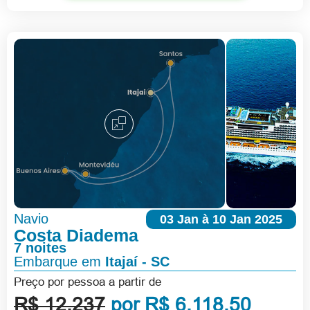
Navio
03 Jan à 10 Jan 2025
Costa Diadema
7 noites
Embarque em
Itajaí - SC
Preço por pessoa a partir de
R$ 12.237
por R$ 6.118,50