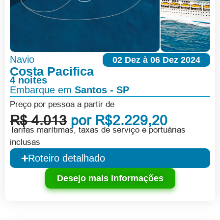
Navio
02 Dez à 06 Dez 2024
Costa Pacifica
4 noites
Embarque em
Santos - SP
Preço por pessoa a partir de
R$ 4.013
por R$2.229,20
Tarifas marítimas, taxas de serviço e portuárias
inclusas
Roteiro detalhado
Desejo mais informações