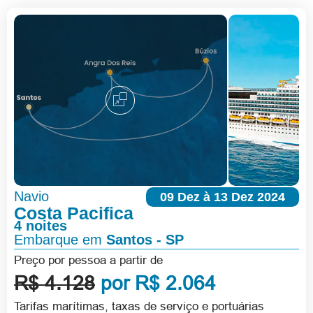
Navio
09 Dez à 13 Dez 2024
Costa Pacifica
4 noites
Embarque em
Santos - SP
Preço por pessoa a partir de
R$ 4.128
por R$ 2.064
Tarifas marítimas, taxas de serviço e portuárias