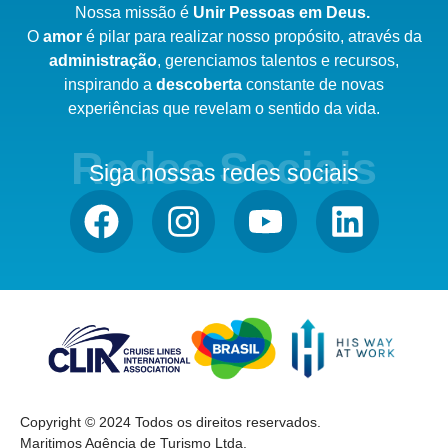
Nossa missão é
Unir Pessoas em Deus.
O
amor
é pilar para realizar nosso
propósito,
através da
administração
,
gerenciamos talentos e recursos,
inspirando a
descoberta
constante de novas
experiências que revelam o sentido da vida.
Redes Sociais
Siga nossas redes sociais
Copyright © 2024 Todos os direitos reservados.
Maritimos Agência de Turismo Ltda.