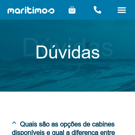
Dúvidas
Dúvidas
Quais são as opções de cabines
disponíveis e qual a diferença entre