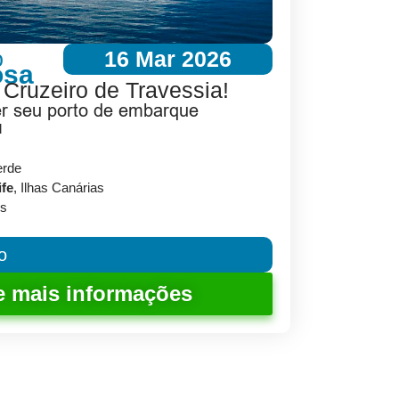
o
16 Mar 2026
osa
 Cruzeiro de Travessia!
er seu porto de embarque
l
erde
ife
, Ilhas Canárias
os
o
e mais informações