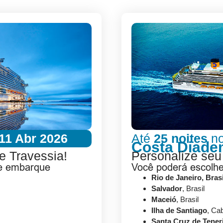
11 Abr 2026
Até
25 noites
n
Costa Diad
e Travessia!
Personalize seu
de embarque
Você poderá escolh
Rio de Janeiro, Brasi
Salvador
, Brasil
Maceió
, Brasil
Ilha de Santiago
, Ca
Santa Cruz de Tener