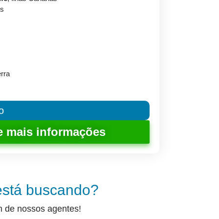
os
erra
o
e mais informações
está buscando?
m de nossos agentes!