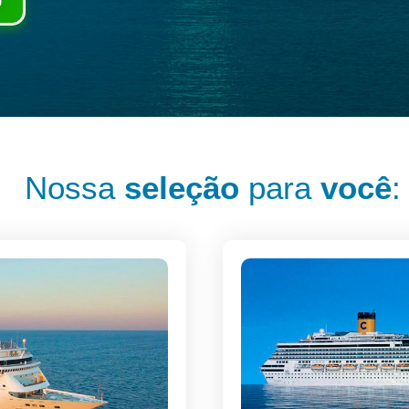
o
Nossa
seleção
para
você
: