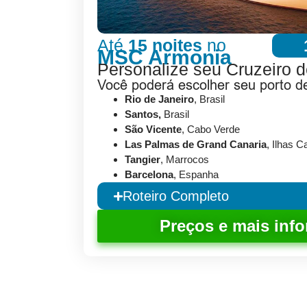
Até
15 noites
no
MSC Armonia
Personalize seu Cruzeiro d
Você poderá escolher seu porto 
Rio de Janeiro
, Brasil
Santos,
Brasil
São Vicente
, Cabo Verde
Las Palmas de Grand Canaria
, Ilhas C
Tangier
, Marrocos
Barcelona
, Espanha
Roteiro Completo
Preços e mais inf