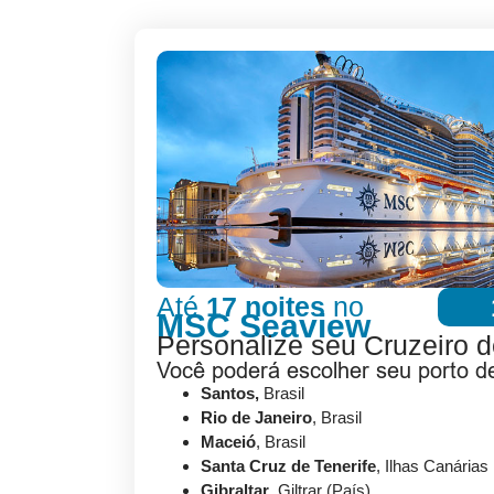
Até
17 noites
no
MSC Seaview
Personalize seu Cruzeiro d
Você poderá escolher seu porto 
Santos,
Brasil
Rio de Janeiro
, Brasil
Maceió
, Brasil
Santa Cruz de Tenerife
, Ilhas Canárias
Gibraltar
, Giltrar (País)