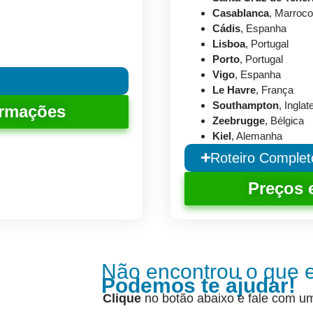
Casablanca
, Marroc
Cádis
, Espanha
Lisboa
, Portugal
Porto
, Portugal
Vigo
, Espanha
Le Havre
, França
Southampton
, Inglat
ormações
Zeebrugge
, Bélgica
Kiel
, Alemanha
Roteiro Complet
Preços 
Não encontrou o que 
Podemos te ajudar!
Clique
no botão abaixo e fale com u