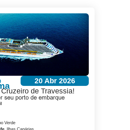
o
20 Abr 2026
ema
 Cruzeiro de Travessia!
er seu porto de embarque
l
bo Verde
ife
, Ilhas Canárias