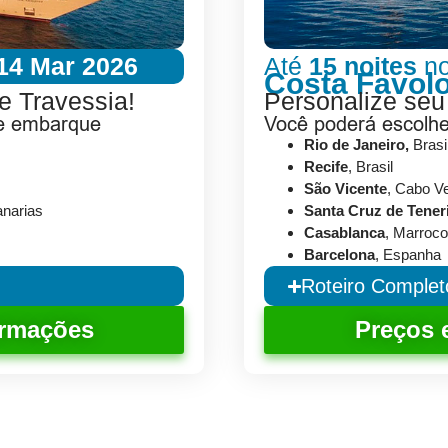
14 Mar 2026
Até
15 noites
n
Costa Favol
e Travessia!
Personalize seu
de embarque
Você poderá escolh
Rio de Janeiro,
Brasi
Recife
, Brasil
São Vicente
, Cabo V
anarias
Santa Cruz de Tener
Casablanca
, Marroc
Barcelona
, Espanha
Roteiro Complet
ormações
Preços 