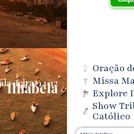
Oração do
Missa Mat
da-feira, 14/12
Ilhabela
Explore I
Show Tri
Católico​