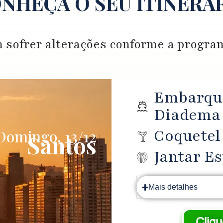
NHEÇA O SEU ITINERÁ
 sofrer alterações conforme a program
Embarque
Diadema
Coquetel
Domingo, 13/12
Santos
Jantar Es
Mais detalhes
Cliq