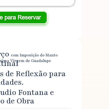
ue para Reservar
rço
com Imposição do Manto
ssima Virgem de Guadalupe
inal​
s de Reflexão para
idades.
udio Fontana e
o de Obra​