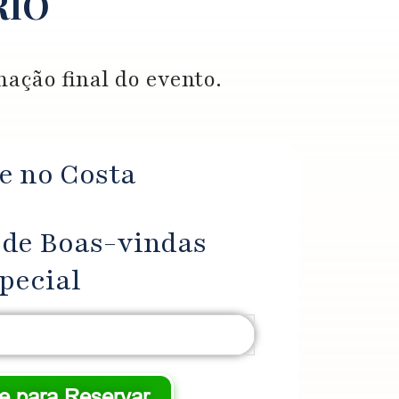
RIO
ação final do evento.
 no Costa
 de Boas-vindas
pecial
ue para Reservar