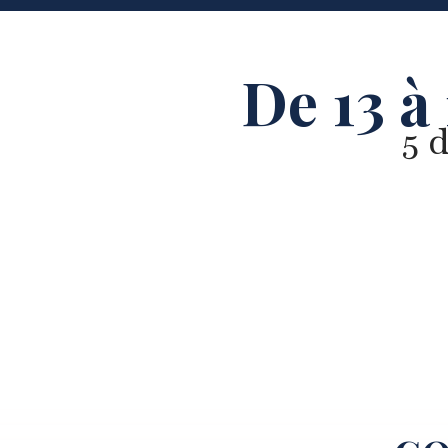
De 13 à
5 