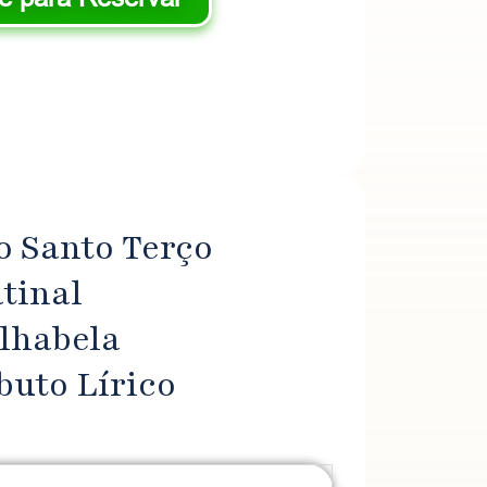
 Santo Terço ​
inal​
lhabela​
buto Lírico