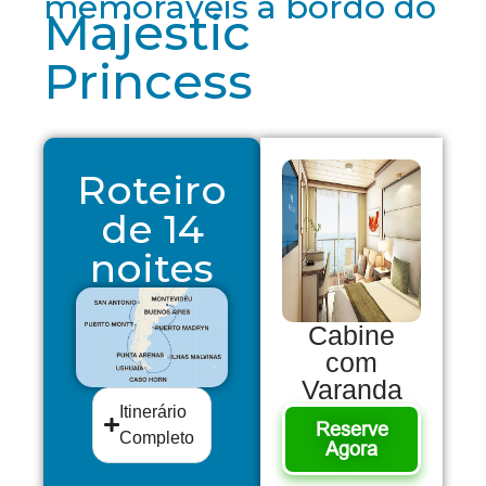
memoráveis a bordo do
Majestic
Princess
Roteiro
de 14
noites
Cabine
com
Varanda
Itinerário
Reserve
Completo
Agora