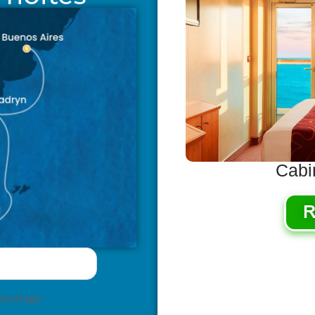
Cabi
R