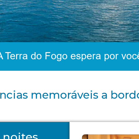
A Terra do Fogo espera por voc
ências memoráveis a bord
 noites