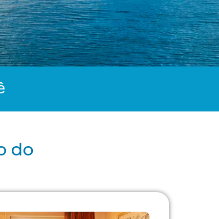
ê
o do