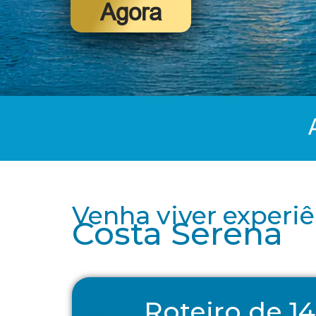
Agora
Venha viver experi
Costa Serena
Roteiro de 14