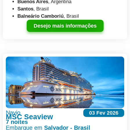
Buenos Aires
, Argentina
Santos
, Brasil
Balneário Camboriú
, Brasil
Desejo mais informações
Navio
03 Fev 2026
MSC Seaview
7 noites
Embarque em
Salvador - Brasil