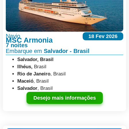
Navio
18 Fev 2026
MSC Armonia
7 noites
Embarque em
Salvador - Brasil
Salvador, Brasil
Ilhéus,
Brasil
Rio de Janeiro
, Brasil
Maceió
, Brasil
Salvador
, Brasil
Desejo mais informações