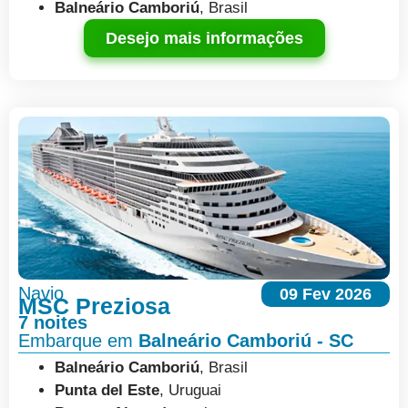
Balneário Camboriú
, Brasil
Desejo mais informações
Navio
09 Fev 2026
MSC Preziosa
7 noites
Embarque em
Balneário Camboriú - SC
Balneário Camboriú
, Brasil
Punta del Este
, Uruguai