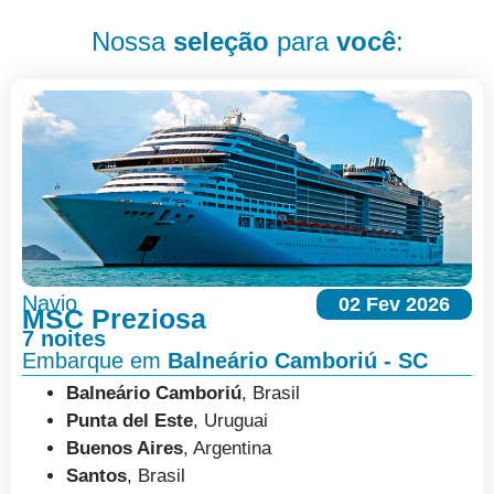
Nossa
seleção
para
você
:
Navio
02 Fev 2026
MSC Preziosa
7 noites
Embarque em
Balneário Camboriú - SC
Balneário Camboriú
, Brasil
Punta del Este
, Uruguai
Buenos Aires
, Argentina
Santos
, Brasil