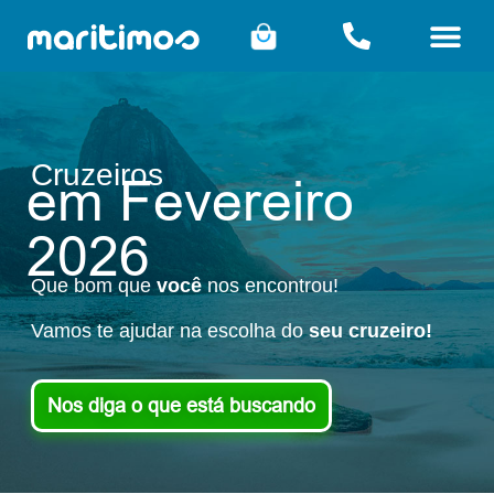
Cruzeiros
em Fevereiro
2026
Que bom que
você
nos encontrou!
Vamos te ajudar na escolha do
seu
cruzeiro!
Nos diga o que está buscando