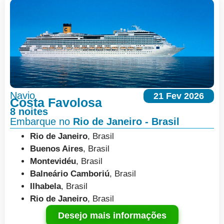
Navio
21 Fev 2026
Costa Favolosa
8 noites
Embarque no
Rio de Janeiro - Brasil
Rio de Janeiro
, Brasil
Buenos Aires
, Brasil
Montevidéu
, Brasil
Balneário Camboriú
, Brasil
Ilhabela
, Brasil
Rio de Janeiro
, Brasil
Desejo mais informações