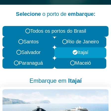
Selecione
o porto de
embarque:
Todos os portos do Brasil
Santos
Rio de Janeiro
Salvador
Itajaí
Paranaguá
Maceió
Embarque em
Itajaí