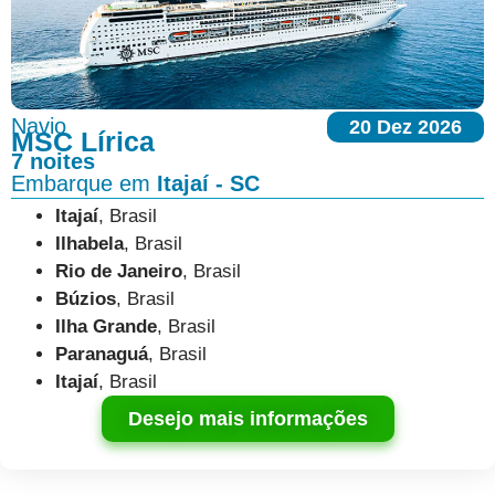
Navio
20 Dez 2026
MSC Lírica
7 noites
Embarque em
Itajaí - SC
Itajaí
, Brasil
Ilhabela
, Brasil
Rio de Janeiro
, Brasil
Búzios
, Brasil
Ilha Grande
, Brasil
Paranaguá
, Brasil
Itajaí
, Brasil
Desejo mais informações