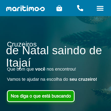
Cruzeiros
de Natal saindo de
Itajaí
Que bom que
você
nos encontrou!
Vamos te ajudar na escolha do
seu
cruzeiro!
Nos diga o que está buscando